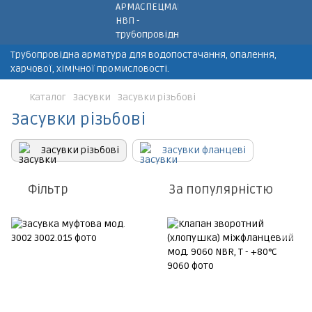
Трубопровідна арматура для водопостачання, опалення,
харчової, хімічної промисловості.
Каталог
Засувки
Засувки різьбові
Засувки різьбові
Засувки різьбові
Засувки фланцеві
Фільтр
За популярністю