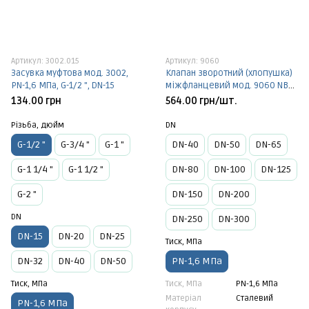
Артикул: 3002.015
Артикул: 9060
Засувка муфтова мод. 3002,
Клапан зворотний (хлопушка)
PN-1,6 МПа, G-1/2 ", DN-15
міжфланцевий мод. 9060 NBR,
Т - +80°C, PN-1,6 МПа
134.00 грн
564.00 грн/шт.
Різьба, дюйм
DN
G-1/2 "
G-3/4 "
G-1 "
DN-40
DN-50
DN-65
G-1 1/4 "
G-1 1/2 "
DN-80
DN-100
DN-125
G-2 "
DN-150
DN-200
DN
DN-250
DN-300
DN-15
DN-20
DN-25
Тиск, МПа
DN-32
DN-40
DN-50
PN-1,6 МПа
Тиск, МПа
Тиск, МПа
PN-1,6 МПа
Матеріал
Сталевий
PN-1,6 МПа