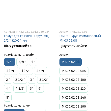
Артикул: МК22.02.08.012.020.024
Артикул: МК05.02.08
Хомут для кріплення труб М8,
Гвинт-шуруп комбінований,
1/2 ", (20-24)мм
МК05.02.08
Ціну уточнюйте
Ціну уточнюйте
Розмір хомута, дюйм
Артикул
1/2 "
3/4 "
1 "
МК05.02.08
1 1/4 "
1 1/2 "
1 3/4"
МК05.02.08.080
2 "
2 1/2 "
3 "
3 1/2"
МК05.02.08.100
4 "
4 1/2"
5"
6"
МК05.02.08.120
8"
МК05.02.08.140
Розмір хомута, мм
МК05.02.08.160