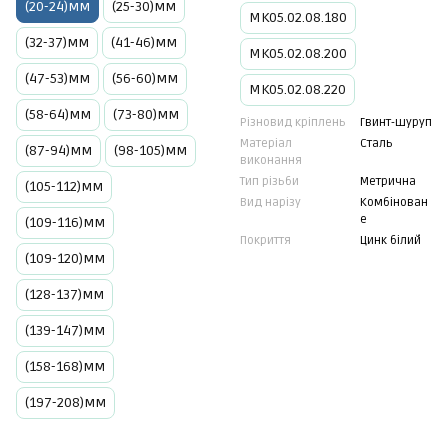
(20-24)мм
(25-30)мм
МК05.02.08.180
(32-37)мм
(41-46)мм
МК05.02.08.200
(47-53)мм
(56-60)мм
МК05.02.08.220
(58-64)мм
(73-80)мм
Різновид кріплень
Гвинт-шуруп
Матеріал
Сталь
(87-94)мм
(98-105)мм
виконання
Тип різьби
Метрична
(105-112)мм
Вид нарізу
Комбінован
е
(109-116)мм
Покриття
Цинк білий
(109-120)мм
(128-137)мм
(139-147)мм
(158-168)мм
(197-208)мм