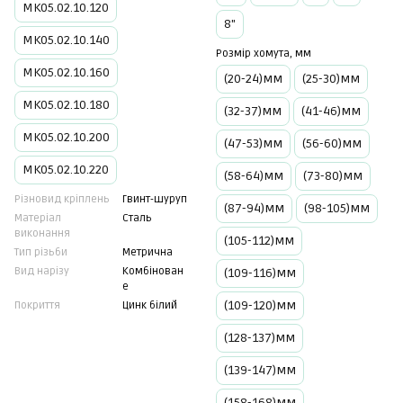
МК05.02.10.120
8"
МК05.02.10.140
Розмір хомута, мм
МК05.02.10.160
(20-24)мм
(25-30)мм
МК05.02.10.180
(32-37)мм
(41-46)мм
МК05.02.10.200
(47-53)мм
(56-60)мм
МК05.02.10.220
(58-64)мм
(73-80)мм
Різновид кріплень
Гвинт-шуруп
(87-94)мм
(98-105)мм
Матеріал
Сталь
виконання
(105-112)мм
Тип різьби
Метрична
Вид нарізу
Комбінован
(109-116)мм
е
(109-120)мм
Покриття
Цинк білий
(128-137)мм
(139-147)мм
(158-168)мм