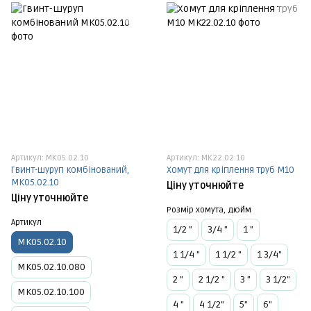
Артикул: МК05.02.10
Артикул: МК22.02.10
Гвинт-шуруп комбінований,
Хомут для кріплення труб М10
МК05.02.10
Ціну уточнюйте
Ціну уточнюйте
Розмір хомута, дюйм
Артикул
1/2 "
3/4 "
1 "
МК05.02.10
1 1/4 "
1 1/2 "
1 3/4"
МК05.02.10.080
2 "
2 1/2 "
3 "
3 1/2"
МК05.02.10.100
4 "
4 1/2"
5"
6"