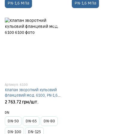
PN-1,6 МПа
PN-1,6 МПа
Артикул: 6100
Клапан зворотний кульовий
фланцевий мод. 6100, PN-1,6
МПа
2 763.72 грн/шт.
DN
DN-50
DN-65
DN-80
DN-100
DN-125