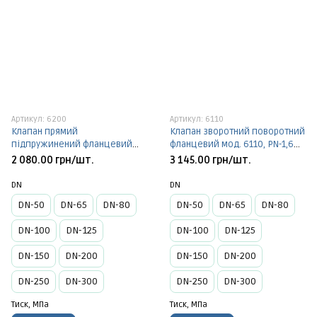
Артикул: 6200
Артикул: 6110
Клапан прямий
Клапан зворотний поворотний
підпружинений фланцевий
фланцевий мод. 6110, PN-1,6
мод. 6200, PN-1,6 МПа
МПа
2 080.00 грн/шт.
3 145.00 грн/шт.
DN
DN
DN-50
DN-65
DN-80
DN-50
DN-65
DN-80
DN-100
DN-125
DN-100
DN-125
DN-150
DN-200
DN-150
DN-200
DN-250
DN-300
DN-250
DN-300
Тиск, МПа
Тиск, МПа