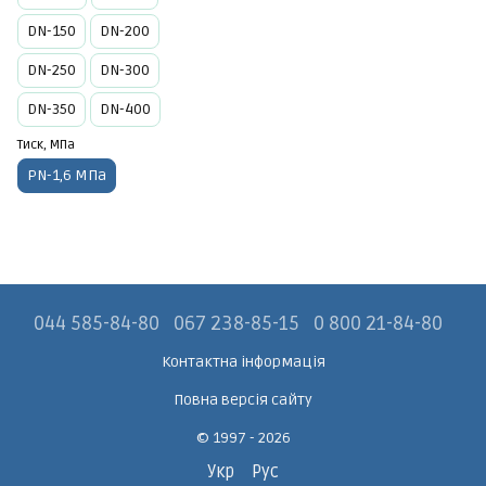
DN-150
DN-200
DN-250
DN-300
DN-350
DN-400
Тиск, МПа
PN-1,6 МПа
044 585-84-80
067 238-85-15
0 800 21-84-80
Контактна інформація
Повна версія сайту
© 1997 - 2026
Укр
Рус