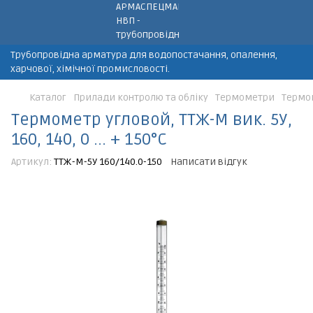
Трубопровідна арматура для водопостачання, опалення,
харчової, хімічної промисловості.
Каталог
Прилади контролю та обліку
Термометри
Термоме
Термометр угловой, ТТЖ-М вик. 5У,
160, 140, 0 ... + 150°C
Артикул:
ТТЖ-М-5У 160/140.0-150
Написати відгук