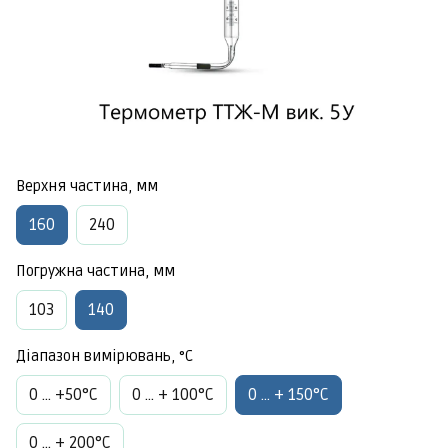
Верхня частина, мм
160
240
Погружна частина, мм
103
140
Діапазон вимірювань, °C
0 ... +50°C
0 ... + 100°C
0 ... + 150°C
0 ... + 200°C