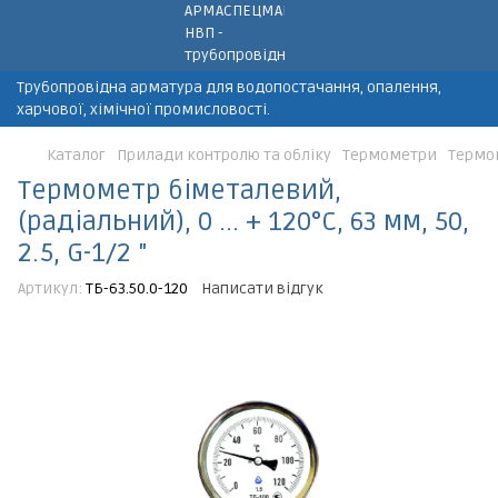
Трубопровідна арматура для водопостачання, опалення,
харчової, хімічної промисловості.
Каталог
Прилади контролю та обліку
Термометри
Термоме
Термометр біметалевий,
(радіальний), 0 ... + 120°C, 63 мм, 50,
2.5, G-1/2 "
Артикул:
ТБ-63.50.0-120
Написати відгук