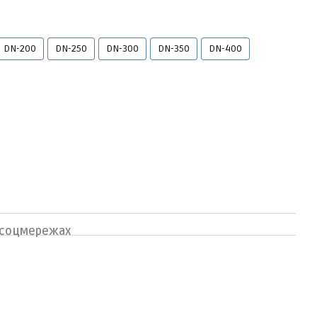
DN-200
DN-250
DN-300
DN-350
DN-400
 соцмережах