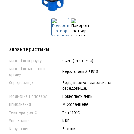
Характеристики
Матеріал корпусу
GG20-(EN-GJL-200)
Матеріал запірного
Нерж. сталь AISI316
органу
Середовище
Вода, воздух, неагресивне
середовище.
Модифікація товару
Повнопрохідний
Приєднання
Міжфланцеве
Температура, С
Т - +110°C
Ущільнення
NBR
Керування
Важіль