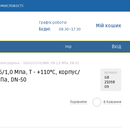
омисловості.
Графік роботи:
Мій кошик
Будні:
08.30–17.30
Вхід
Укр
тиль/ущільн. - GG20/SS316/NBR, PN-1,6 МПа, DN-50
1,0 Мпа, Т - +110°С, корпус/
Артикул
GB
Па, DN-50
2109B
09
Порівняти
В бажання