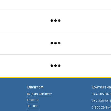
Клієнтам
Контактна
Вхід до кабінету
044 585-84-
Каталог
067 238-85-
Про нас
0 800 21-84