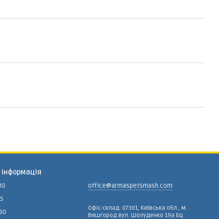
 інформація
80
office@armaspetsmash.com
15
Офіс-склад: 07301, Київська обл., м.
-80
Вишгород вул. Шолуденко 19а БЦ