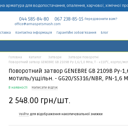
на арматура для водопостачання, опалення, харчової, хімічної пр
044 585-84-80
067 238-85-15
Передзвонити вам?
office@armaspetsmash.com
оставка
Контактна інформація
Гарантійні зобов'язання
Блог
Головна
Каталог
Затвори
Затвори поворотні
Поворотний затвор GENEBRE GB 2109B Ру-1,6/1,0 Мпа, Т - +110°С, корпус/мо
Поворотний затвор GENEBRE GB 2109B Ру-1,6/
мотиль/ущільн. - GG20/SS316/NBR, PN-1,6 М
В наявності
Написати відгук
2 548.00 грн/шт.
%
Увійти
для відображення накопичувальної знижки