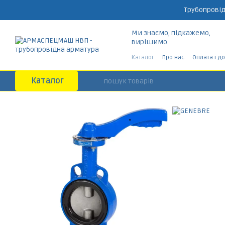
Перейти до основного контенту
Трубопровід
Ми знаємо, підкажемо,
вирішимо.
Каталог
Про нас
Оплата і д
Каталог