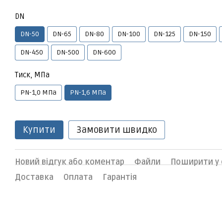
DN
DN-50
DN-65
DN-80
DN-100
DN-125
DN-150
DN-450
DN-500
DN-600
Тиск, МПа
PN-1,0 МПа
PN-1,6 МПа
Купити
Замовити швидко
Новий відгук або коментар
Файли
Поширити у
Доставка
Оплата
Гарантія