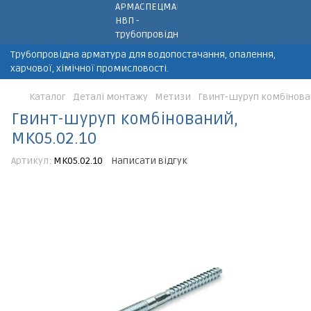
Трубопровідна арматура для водопостачання, опалення,
харчової, хімічної промисловості.
Каталог
Деталі монтажу
Метизи
Гвинт-шуруп комбінован
Гвинт-шуруп комбінований,
МК05.02.10
Артикул:
МК05.02.10
Написати відгук