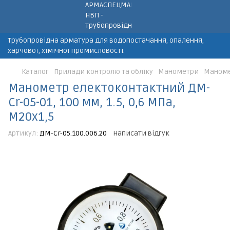
Трубопровідна арматура для водопостачання, опалення,
харчової, хімічної промисловості.
Каталог
Прилади контролю та обліку
Манометри
Маномет
Манометр електоконтактний ДМ-
Cr-05-01, 100 мм, 1.5, 0,6 МПа,
М20х1,5
Артикул:
ДМ-Cr-05.100.006.20
Написати відгук