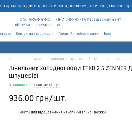
на арматура для водопостачання, опалення, харчової, хімічної пр
044 585-84-80
067 238-85-15
Передзвонити вам?
office@armaspetsmash.com
оставка
Контактна інформація
Гарантійні зобов'язання
Блог
Головна
Каталог
Прилади контролю та обліку
Лічильники води
Лічильник холодної води ETKD 2.5 ZENNER Д
штуцерів)
В наявності
Написати відгук
936.00 грн/шт.
%
Увійти
для відображення накопичувальної знижки