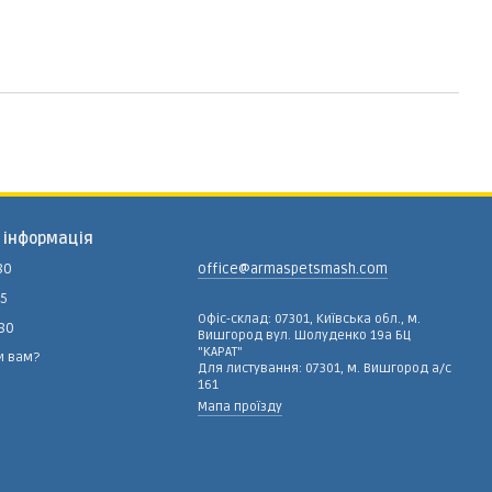
 інформація
80
office@armaspetsmash.com
15
Офіс-склад: 07301, Київська обл., м.
-80
Вишгород вул. Шолуденко 19а БЦ
"КАРАТ"
и вам?
Для листування: 07301, м. Вишгород а/с
161
Мапа проїзду