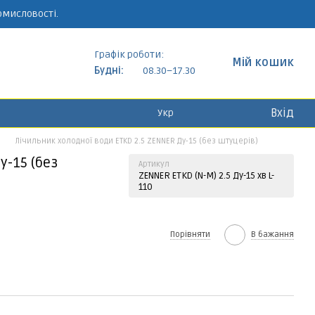
омисловості.
Графік роботи:
Мій кошик
Будні:
08.30–17.30
Вхід
Укр
Лічильник холодної води ETKD 2.5 ZENNER Ду-15 (без штуцерів)
у-15 (без
Артикул
ZENNER ETKD (N-M) 2.5 Ду-15 хв L-
110
Порівняти
В бажання