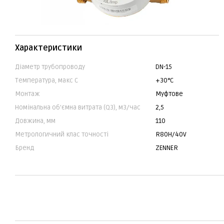
Характеристики
Діаметр трубопроводу
DN-15
Температура, макс С
+30°C
Монтаж
Муфтове
Номінальна об'ємна витрата (Q3), м3/час
2,5
Довжина, мм
110
Метрологичний клас точності
R80H/40V
Бренд
ZENNER