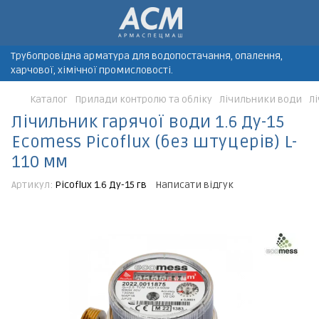
Трубопровідна арматура для водопостачання, опалення,
харчової, хімічної промисловості.
Каталог
Прилади контролю та обліку
Лічильники води
Лі
Лічильник гарячої води 1.6 Ду-15
Ecomess Picoflux (без штуцерів) L-
110 мм
Артикул:
Picoflux 1.6 Ду-15 гв
Написати відгук