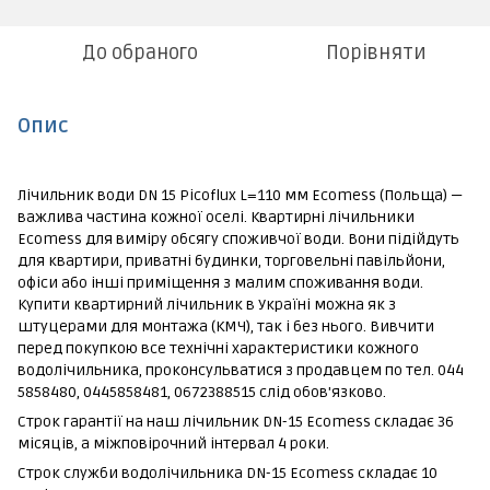
До обраного
Порівняти
Опис
Лічильник води DN 15 Picoflux L=110 мм Ecomess (Польща) —
важлива частина кожної оселі. Квартирні лічильники
Ecomess для виміру обсягу споживчої води. Вони підійдуть
для квартири, приватні будинки, торговельні павільйони,
офіси або інші приміщення з малим споживання води.
Купити квартирний лічильник в Україні можна як з
штуцерами для монтажа (КМЧ), так і без нього. Вивчити
перед покупкою все технічні характеристики кожного
водолічильника, проконсульватися з продавцем по тел. 044
5858480, 0445858481, 0672388515 слід обов'язково.
Строк гарантії на наш лічильник DN-15 Ecomess складає 36
місяців, а міжповірочний інтервал 4 роки.
Строк служби водолічильника DN-15 Ecomess складає 10