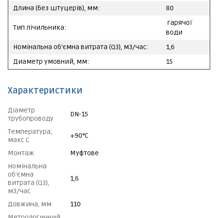
Длина (без штуцерів), мм:
80
гарячої
Тип лічильника:
води
Номінальна об'ємна витрата (Q3), м3/час:
1,6
Диаметр умовний, мм:
15
Характеристики
Діаметр
DN-15
трубопроводу
Температура,
+90°C
макс С
Монтаж
Муфтове
Номінальна
об'ємна
1,6
витрата (Q3),
м3/час
Довжина, мм
110
Метрологичний