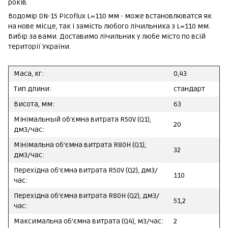
років.
Водомір DN-15 Picoflux L=110 мм - може встановлюватся як
на нове місце, так і замість любого лічильника з L=110 мм.
Вибір за вами. Доставимо лічильник у любе місто по всій
території України.
Маса, кг:
0,43
Тип длини:
стандарт
Висота, мм:
63
Мінімальный об'ємна витрата R50V (Q1),
20
дм3/час:
Мінімальна об'ємна витрата R80H (Q1),
32
дм3/час:
Перехідна об'ємна витрата R50V (Q2), дм3/
110
час:
Перехідна об'ємна витрата R80H (Q2), дм3/
51,2
час:
Максимальна об'ємна витрата (Q4), м3/час:
2