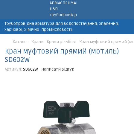
Трубопровідна арматура для водопостачання, опалення,
харчової, хімічної промисловості.
Каталог
Крани
Крани різьбові
Кран муфтовий прямий (мо
Кран муфтовий прямий (мотиль)
SD602W
Артикул:
SD602W
Написати відгук