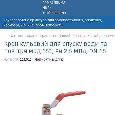
Трубопровідна арматура для водопостачання, опалення,
харчової, хімічної промисловості.
Каталог
Крани
Крани спеціальні
Кран кульовий для спуску
Кран кульовий для спуску води та
повітря мод.153, Рн-2,5 МПа, DN-15
Артикул:
153.015
Написати відгук