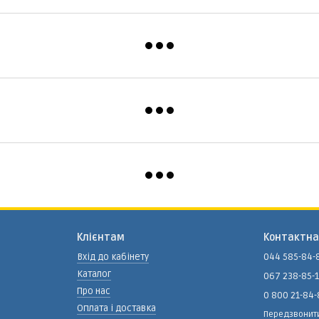
Клієнтам
Контактна
Вхід до кабінету
044 585-84-
Каталог
067 238-85-
Про нас
0 800 21-84
Оплата і доставка
Передзвонит