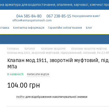
на арматура для водопостачання, опалення, харчової, хімічної пр
044 585-84-80
067 238-85-15
Передзвонити вам?
office@armaspetsmash.com
оставка
Контактна інформація
Гарантійні зобов'язання
Блог
Головна
Каталог
Клапани зворотні
Клапани зворотні муфтові
Клапан мод.1911, зворотній муфтовий, підпружинений, латунний, Рн-2,5 М
Клапан мод.1911, зворотній муфтовий, пі
МПа
В наявності
Написати відгук
104.00 грн
%
Увійти
для відображення накопичувальної знижки