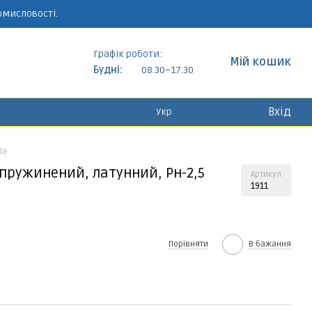
омисловості.
Графік роботи:
Мій кошик
Будні:
08.30–17.30
Вхід
Укр
Па
дпружинений, латунний, Рн-2,5
Артикул
1911
Порівняти
В бажання