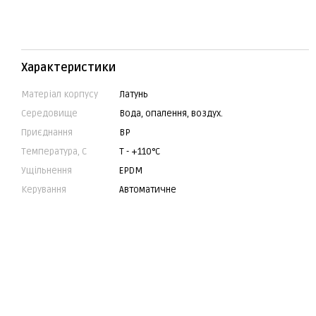
Характеристики
Матеріал корпусу
Латунь
Середовище
Вода, опалення, воздух.
Приєднання
ВР
Температура, С
Т - +110°C
Ущільнення
EPDM
Керування
Автоматичне