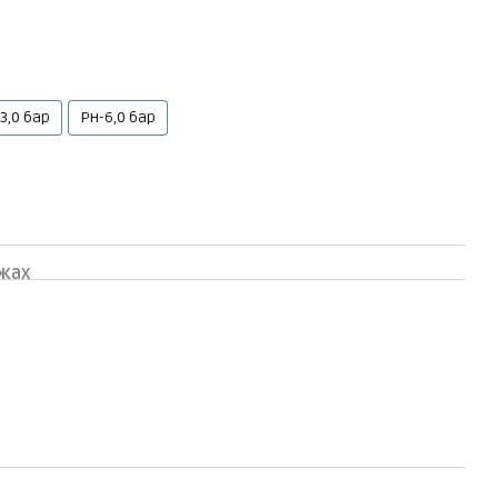
3,0 бар
Рн-6,0 бар
жах