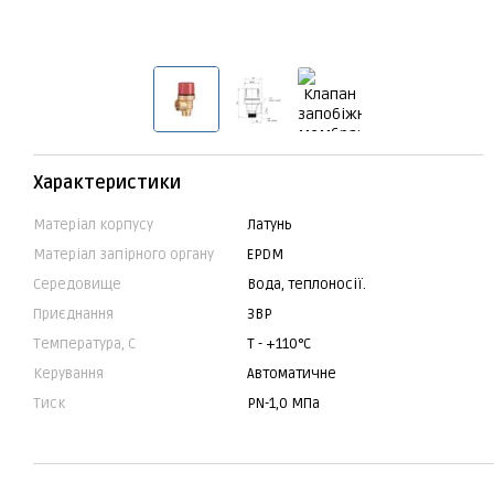
Характеристики
Матеріал корпусу
Латунь
Матеріал запірного органу
EPDM
Середовище
Вода, теплоносії.
Приєднання
ЗВР
Температура, С
Т - +110°C
Керування
Автоматичне
Тиск
PN-1,0 МПа