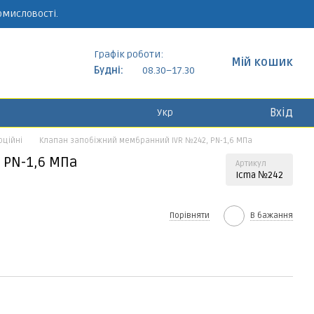
омисловості.
Графік роботи:
Мій кошик
Будні:
08.30–17.30
Вхід
Укр
рційні
Клапан запобіжний мембранний IVR №242, PN-1,6 МПа
 PN-1,6 МПа
Артикул
Icma №242
Порівняти
В бажання