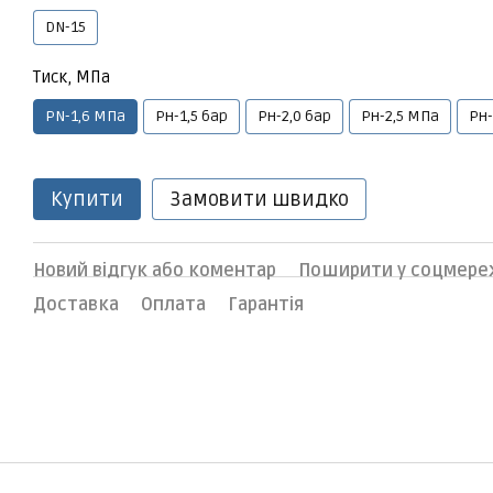
DN-15
Тиск, МПа
PN-1,6 МПа
Рн-1,5 бар
Рн-2,0 бар
Рн-2,5 МПа
Рн-
Купити
Замовити швидко
Новий відгук або коментар
Поширити у соцмере
Доставка
Оплата
Гарантія