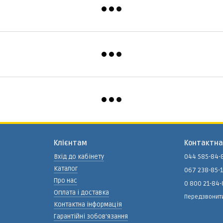
Клієнтам
Контактна
Вхід до кабінету
044 585-84-
Каталог
067 238-85-
Про нас
0 800 21-84
Оплата і доставка
Передзвонит
Контактна інформація
Гарантійні зобов'язання