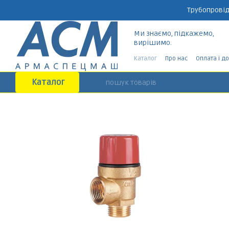
Перейти до основного контенту
Трубопровід
Ми знаємо, підкажемо,
вирішимо.
Каталог
Про нас
Оплата і д
Каталог