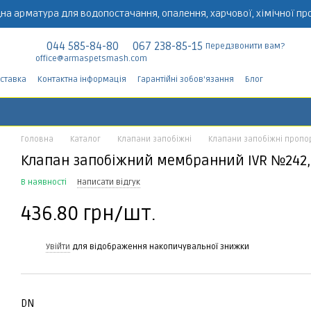
на арматура для водопостачання, опалення, харчової, хімічної пр
044 585-84-80
067 238-85-15
Передзвонити вам?
office@armaspetsmash.com
оставка
Контактна інформація
Гарантійні зобов'язання
Блог
Головна
Каталог
Клапани запобіжні
Клапани запобіжні пропо
Клапан запобіжний мембранний IVR №242,
В наявності
Написати відгук
436.80 грн/шт.
%
Увійти
для відображення накопичувальної знижки
DN