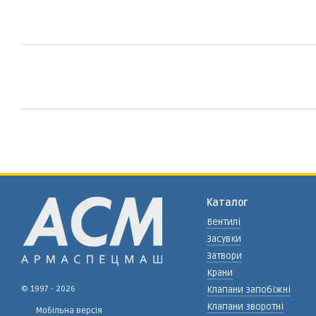
Каталог
Вентилі
Засувки
Затвори
Крани
© 1997 - 2026
Клапани запобіжні
Клапани зворотні
Мобільна версія