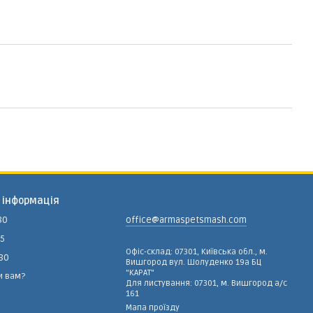
 інформація
80
office@armaspetsmash.com
15
Офіс-склад: 07301, Київська обл., м.
-80
Вишгород вул. Шолуденко 19а БЦ
"КАРАТ"
и вам?
Для листування: 07301, м. Вишгород а/с
161
Мапа проїзду