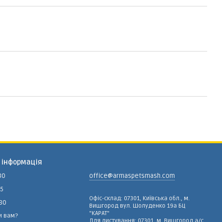
 інформація
80
office@armaspetsmash.com
15
Офіс-склад: 07301, Київська обл., м.
-80
Вишгород вул. Шолуденко 19а БЦ
"КАРАТ"
и вам?
Для листування: 07301, м. Вишгород а/с