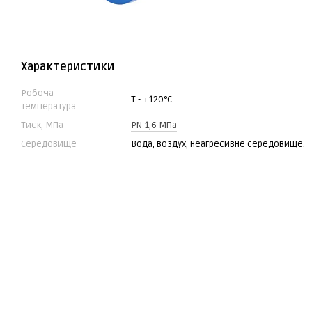
Характеристики
Робоча
Т - +120°C
температура
Тиск, МПа
PN-1,6 МПа
Середовище
Вода, воздух, неагресивне середовище.