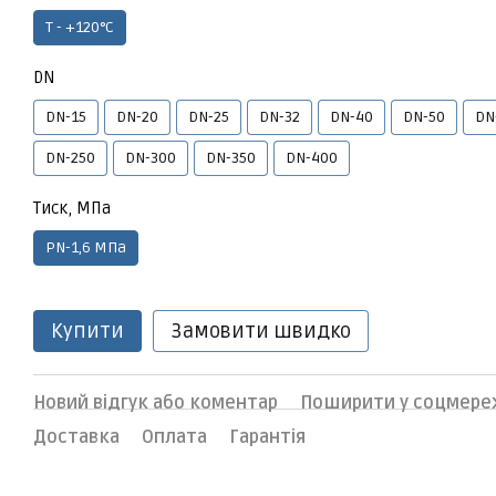
Т - +120°C
DN
DN-15
DN-20
DN-25
DN-32
DN-40
DN-50
DN
DN-250
DN-300
DN-350
DN-400
Тиск, МПа
PN-1,6 МПа
Купити
Замовити швидко
Новий відгук або коментар
Поширити у соцмере
Доставка
Оплата
Гарантія