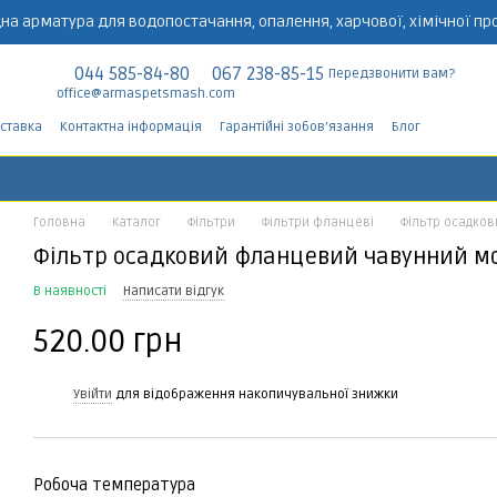
на арматура для водопостачання, опалення, харчової, хімічної пр
044 585-84-80
067 238-85-15
Передзвонити вам?
office@armaspetsmash.com
оставка
Контактна інформація
Гарантійні зобов'язання
Блог
Головна
Каталог
Фільтри
Фільтри фланцеві
Фільтр осадков
Фільтр осадковий фланцевий чавунний мод.
В наявності
Написати відгук
520.00 грн
%
Увійти
для відображення накопичувальної знижки
Робоча температура