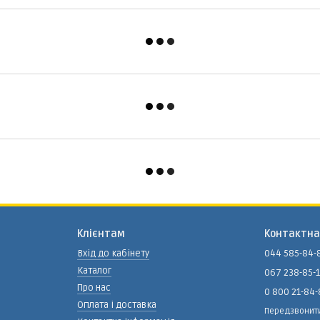
Клієнтам
Контактна
Вхід до кабінету
044 585-84-
Каталог
067 238-85-
Про нас
0 800 21-84
Оплата і доставка
Передзвонит