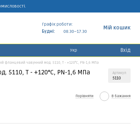
омисловості.
Графік роботи:
Мій кошик
Будні:
08.30–17.30
Вхід
Укр
ий фланцевий чавунний мод. 5110, Т - +120°C, PN-1,6 МПа
 5110, Т - +120°C, PN-1,6 МПа
Артикул
5110
Порівняти
В бажання