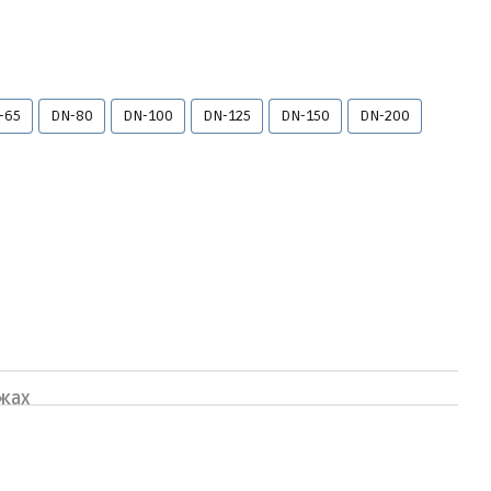
-65
DN-80
DN-100
DN-125
DN-150
DN-200
жах