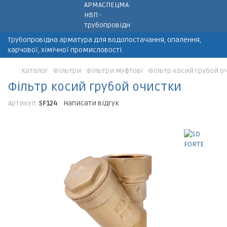
Трубопровідна арматура для водопостачання, опалення,
харчової, хімічної промисловості.
Каталог
Фільтри
Фільтри муфтові
Фільтр косий грубой о
Фільтр косий грубой очистки
Артикул:
SF124
Написати відгук