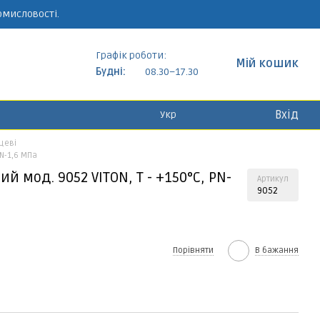
омисловості.
Графік роботи:
Мій кошик
Будні:
08.30–17.30
Вхід
Укр
цеві
N-1,6 МПа
мод. 9052 VITON, Т - +150°C, PN-
Артикул
9052
Порівняти
В бажання