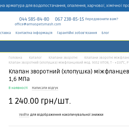
на арматура для водопостачання, опалення, харчової, хімічної пр
044 585-84-80
067 238-85-15
Передзвонити вам?
office@armaspetsmash.com
оставка
Контактна інформація
Гарантійні зобов'язання
Блог
Головна
Каталог
Клапани зворотні
Клапани зворотні міжфлан
Клапан зворотний (хлопушка) міжфланцевий мод. 9052 VITON, Т - +150°C, P
Клапан зворотний (хлопушка) міжфланцевий 
1,6 МПа
В наявності
Написати відгук
1 240.00 грн/шт.
%
Увійти
для відображення накопичувальної знижки