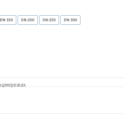
DN-150
DN-200
DN-250
DN-300
соцмережах