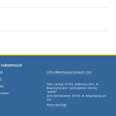
 інформація
80
office@armaspetsmash.com
15
Офіс-склад: 07301, Київська обл., м.
-80
Вишгород вул. Шолуденко 19а БЦ
"КАРАТ"
и вам?
Для листування: 07301, м. Вишгород а/с
161
Мапа проїзду