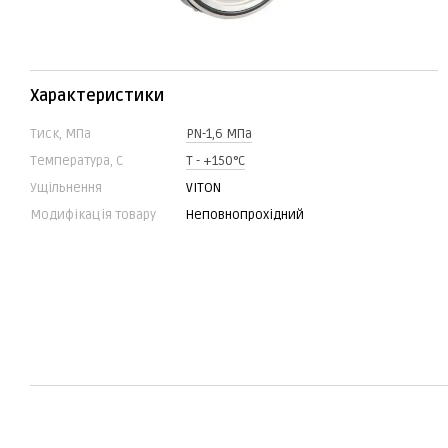
Характеристики
Тиск, МПа
PN-1,6 МПа
Температура, С
Т - +150°C
Ущільнення
VITON
Модифікація товару
Неповнопрохідний