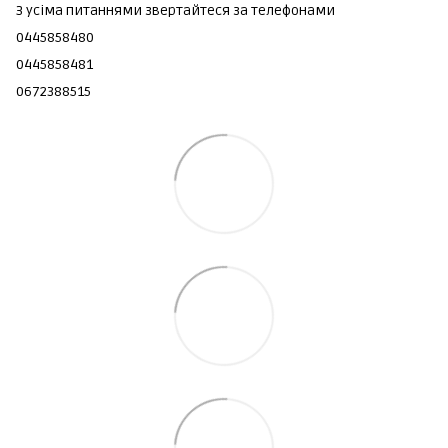
З усіма питаннями звертайтеся за телефонами
0445858480
0445858481
0672388515