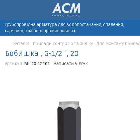
Трубопровідна арматура для водопостачання, опалення,
харчової, хімічної промисловості.
Каталог
Прилади контролю та обліку
Для монтажу прилад
Бобишка , G-1/2 ", 20
Артикул:
БШ 20.42.102
Написати відгук