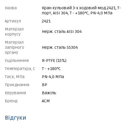
Назва
Кран кульовий 3-х ходовий мод.2421, Т-
порт, AISI 304, Т - +180°C, PN-4,0 МПа
Артикул
2421
Матеріал
Нерж. сталь AISI 304
корпусу
Матеріал
запірного
Нерж. сталь SS304
органу
Ущільнення
R-PTFE (15%)
Температура, С
Т - +180°C
Тиск, МПа
PN-4,0 МПа
Приєднання
ВР
Керування
Важіль
Бренд
АСМ
Відгуки