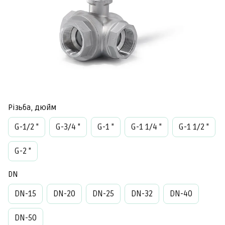
Різьба, дюйм
G-1/2 "
G-3/4 "
G-1 "
G-1 1/4 "
G-1 1/2 "
G-2 "
DN
DN-15
DN-20
DN-25
DN-32
DN-40
DN-50