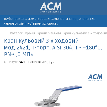
Трубопровідна арматура для водопостачання, опалення,
харчової, хімічної промисловості.
Каталог
Крани
Крани різьбові
Кран кульовий 3-х ходовий м
Кран кульовий 3-х ходовий
мод.2421, Т-порт, AISI 304, Т - +180°C,
PN-4,0 МПа
Артикул:
2421
Написати відгук