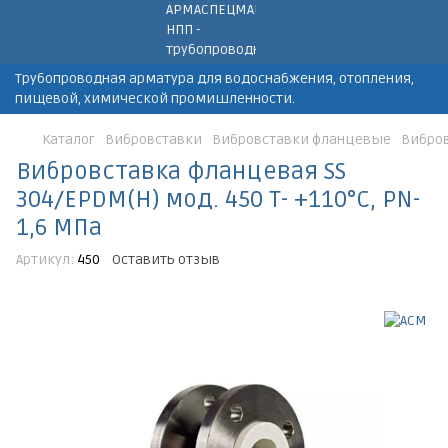
Трубопроводная арматура для водоснабжения, отопления,
пищевой, химической промишленности.
Каталог
Вибровставки
Вибровставки фланцевые
Вибров
Вибровставка фланцевая SS
304/EPDM(H) мод. 450 Т- +110°С, PN-
1,6 МПа
Артикул:
450
Оставить отзыв