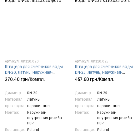
Артикул: ЛК110.020
Артикул: ЛК110.025
Штуцера для счетчиков воды
Штуцера для счетчиков воды
DN-20, Латунь, Наружная-
DN-25, Латунь, Наружная-
внутренняя резьба НВР, DN-20,
внутренняя резьба НВР, DN-25,
270.40 грн/Компл.
457.60 грн/Компл.
Паронит ПОН
Паронит ПОН
Диаметр
DN-20
Диаметр
DN-25
Материал
Латунь
Материал
Латунь
Прокладка
Паронит ПОН
Прокладка
Паронит ПОН
Монтаж
Наружная-
Монтаж
Наружная-
внутренняя резьба
внутренняя резьба
НВР
НВР
Поставщик
Poland
Поставщик
Poland