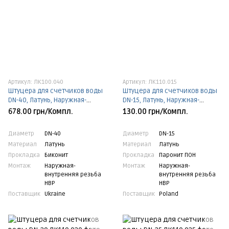
Артикул: ЛК100.040
Артикул: ЛК110.015
Штуцера для счетчиков воды
Штуцера для счетчиков воды
DN-40, Латунь, Наружная-
DN-15, Латунь, Наружная-
внутренняя резьба НВР, DN-40,
внутренняя резьба НВР, DN-15,
678.00 грн/Компл.
130.00 грн/Компл.
Биконит
Паронит ПОН
Диаметр
DN-40
Диаметр
DN-15
Материал
Латунь
Материал
Латунь
Прокладка
Биконит
Прокладка
Паронит ПОН
Монтаж
Наружная-
Монтаж
Наружная-
внутренняя резьба
внутренняя резьба
НВР
НВР
Поставщик
Ukraine
Поставщик
Poland