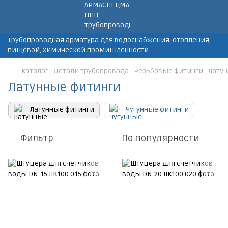
Трубопроводная арматура для водоснабжения, отопления,
пищевой, химической промишленности.
Каталог
Детали трубопровода
Резьбовые фитинги
Лату
Латунные фитинги
Латунные фитинги
Чугунные фитинги
Фильтр
По популярности