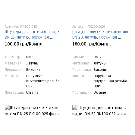
Артикул: ЛК100.015
Артикул: ЛК100.020
Штуцера для счетчиков воды
Штуцера для счетчиков воды
DN-15, Латунь, Наружная-
DN-20, Латунь, Наружная-
внутренняя резьба НВР, DN-15,
внутренняя резьба НВР, DN-20,
100.00 грн/Компл.
160.00 грн/Компл.
Биконит
Биконит
Диаметр
DN-15
Диаметр
DN-20
Материал
Латунь
Материал
Латунь
Прокладка
Биконит
Прокладка
Биконит
Монтаж
Наружная-
Монтаж
Наружная-
внутренняя резьба
внутренняя резьба
НВР
НВР
Поставщик
Ukraine
Поставщик
Ukraine