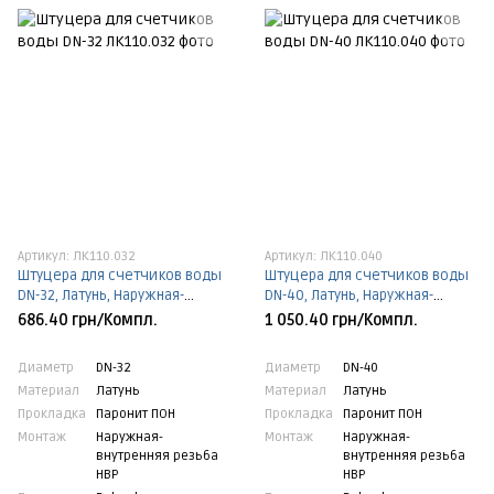
Артикул: ЛК110.032
Артикул: ЛК110.040
Штуцера для счетчиков воды
Штуцера для счетчиков воды
DN-32, Латунь, Наружная-
DN-40, Латунь, Наружная-
внутренняя резьба НВР, DN-32,
внутренняя резьба НВР, DN-40,
686.40 грн/Компл.
1 050.40 грн/Компл.
Паронит ПОН
Паронит ПОН
Диаметр
DN-32
Диаметр
DN-40
Материал
Латунь
Материал
Латунь
Прокладка
Паронит ПОН
Прокладка
Паронит ПОН
Монтаж
Наружная-
Монтаж
Наружная-
внутренняя резьба
внутренняя резьба
НВР
НВР