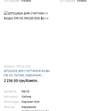
Поставщик
Poland
Поставщик
Poland
Артикул: ЛК110.050
Штуцера для счетчиков воды
DN-50, Латунь, Наружная-
внутренняя резьба НВР, DN-50,
2 236.00 грн/Компл.
Паронит ПОН
Диаметр
DN-50
Материал
Латунь
Прокладка
Паронит ПОН
Монтаж
Наружная-