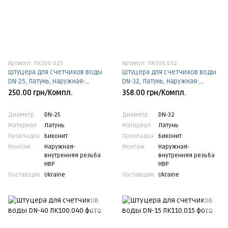
Артикул: ЛК100.025
Артикул: ЛК100.032
Штуцера для счетчиков воды
Штуцера для счетчиков воды
DN-25, Латунь, Наружная-
DN-32, Латунь, Наружная-
внутренняя резьба НВР, DN-25,
внутренняя резьба НВР, DN-32,
250.00 грн/Компл.
358.00 грн/Компл.
Биконит
Биконит
Диаметр
DN-25
Диаметр
DN-32
Материал
Латунь
Материал
Латунь
Прокладка
Биконит
Прокладка
Биконит
Монтаж
Наружная-
Монтаж
Наружная-
внутренняя резьба
внутренняя резьба
НВР
НВР
Поставщик
Ukraine
Поставщик
Ukraine