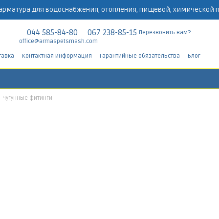
арматура для водоснабжения, отопления, пищевой, химической
044 585-84-80
067 238-85-15
Перезвонить вам?
office@armaspetsmash.com
тавка
Контактная информация
Гарантийные обязательства
Блог
Чугунные фитинги