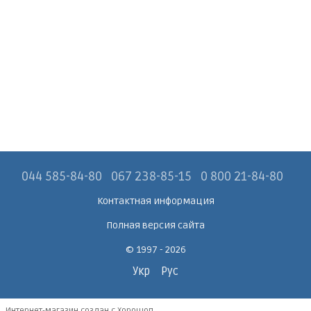
044 585-84-80
067 238-85-15
0 800 21-84-80
Контактная информация
Полная версия сайта
© 1997 - 2026
Укр
Рус
Интернет-магазин создан с Хорошоп