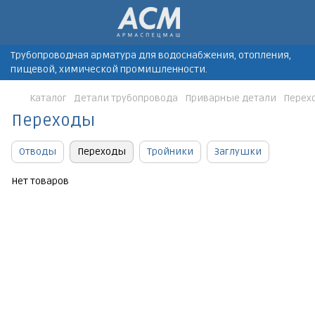
Трубопроводная арматура для водоснабжения, отопления,
пищевой, химической промишленности.
Каталог
Детали трубопровода
Приварные детали
Перех
Переходы
Отводы
Переходы
Тройники
Заглушки
Нет товаров