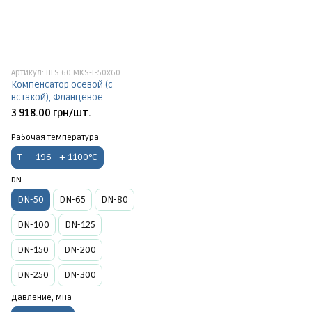
Артикул: HLS 60 MKS-L-50х60
Компенсатор осевой (с
встакой), Фланцевое
соединения, Т - - 196 - + 1100°C,
3 918.00 грн/шт.
PN-1,6 МПа, DN-50
Рабочая температура
Т - - 196 - + 1100°C
DN
DN-50
DN-65
DN-80
DN-100
DN-125
DN-150
DN-200
DN-250
DN-300
Давление, МПа