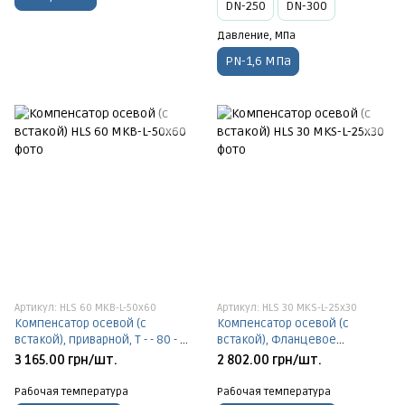
DN-250
DN-300
Давление, МПа
PN-1,6 МПа
Артикул: HLS 60 MKB-L-50х60
Артикул: HLS 30 MKS-L-25х30
Компенсатор осевой (с
Компенсатор осевой (с
встакой), приварной, Т - - 80 - +
встакой), Фланцевое
470°C, PN-1,6 МПа, DN-50
соединения, Т - - 196 - + 1100°C,
3 165.00 грн/шт.
2 802.00 грн/шт.
PN-1,6 МПа, DN-25
Рабочая температура
Рабочая температура