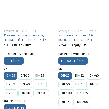
Артикул: HLS 50 BKB - 015
Артикул: HLS 30 MKB-L-25х30
Компенсатор для стояков,
Компенсатор осевой (с
приварной, Т - +100°C, PN-1,6
встакой), приварной, Т - - 80 - +
МПа, DN-15
470°C, PN-1,6 МПа, DN-25
1 100.00 грн/шт.
2 240.00 грн/шт.
Рабочая температура
Рабочая температура
Т - +100°C
Т - - 80 - + 470°C
DN
DN
DN-15
DN-20
DN-25
DN-25
DN-32
DN-40
DN-32
DN-40
DN-50
DN-50
DN-65
DN-80
DN-65
DN-80
DN-100
DN-100
DN-125
Давление, МПа
DN-150
DN-200
PN-1,6 МПа