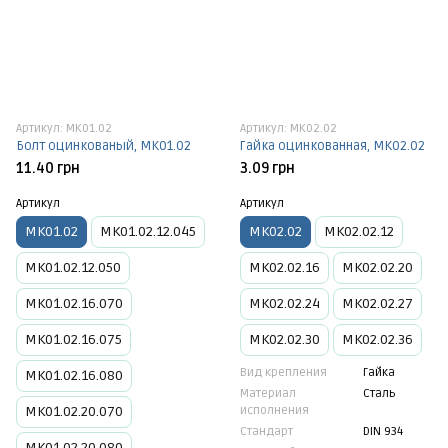
Артикул: МК01.02
Артикул: МК02.02
Болт оцинкованый, МК01.02
Гайка оцинкованная, МК02.02
11.40 грн
3.09 грн
Артикул
Артикул
МК01.02
МК01.02.12.045
МК02.02
МК02.02.12
МК01.02.12.050
МК02.02.16
МК02.02.20
МК01.02.16.070
МК02.02.24
МК02.02.27
МК01.02.16.075
МК02.02.30
МК02.02.36
Вид крепления
Гайка
МК01.02.16.080
Материал
Сталь
МК01.02.20.070
исполнения
Стандарт
DIN 934
МК01.02.20.080