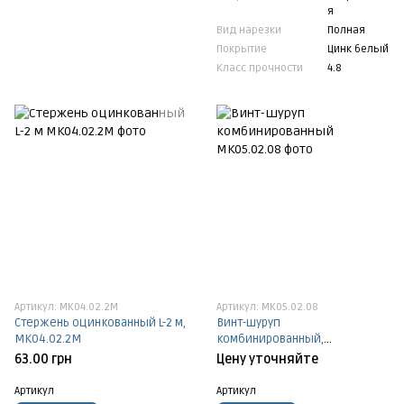
я
Вид нарезки
Полная
Покрытие
Цинк белый
Класс прочности
4.8
Артикул: МК04.02.2М
Артикул: МК05.02.08
Стержень оцинкованный L-2 м,
Винт-шуруп
МК04.02.2М
комбинированный,
МК05.02.08
63.00 грн
Цену уточняйте
Артикул
Артикул