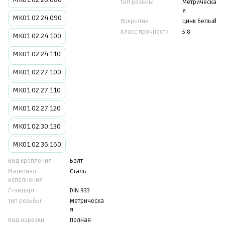
Тип резьбы
Метрическа
я
МК01.02.24.090
Покрытие
Цинк белый
Класс прочности
5.8
МК01.02.24.100
МК01.02.24.110
МК01.02.27.100
МК01.02.27.110
МК01.02.27.120
МК01.02.30.130
МК01.02.36.160
Вид крепления
Болт
Материал
Сталь
исполнения
Стандарт
DIN 933
Тип резьбы
Метрическа
я
Вид нарезки
Полная