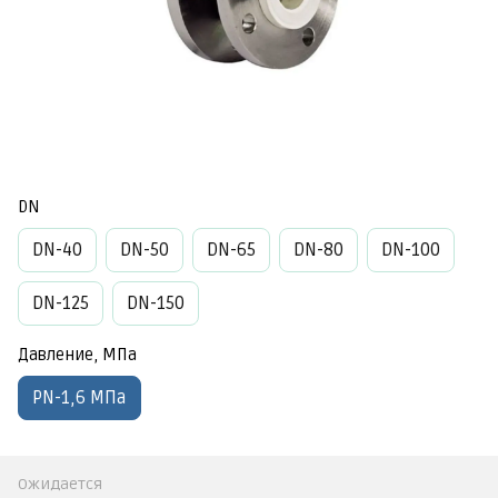
DN
DN-40
DN-50
DN-65
DN-80
DN-100
DN-125
DN-150
Давление, МПа
PN-1,6 МПа
Ожидается