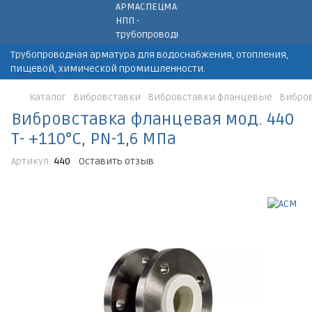
Трубопроводная арматура для водоснабжения, отопления,
пищевой, химической промишленности.
Каталог
Вибровставки
Вибровставки фланцевые
Вибров
Вибровставка фланцевая мод. 440
Т- +110°С, PN-1,6 МПа
Артикул:
440
Оставить отзыв