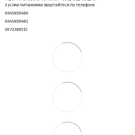
З усіма питаннями звертайтеся по телефону
0445858480
0445858481
0672388515