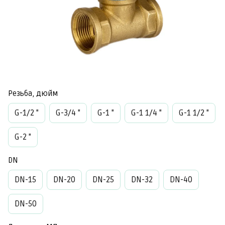
Резьба, дюйм
G-1/2 "
G-3/4 "
G-1 "
G-1 1/4 "
G-1 1/2 "
G-2 "
DN
DN-15
DN-20
DN-25
DN-32
DN-40
DN-50