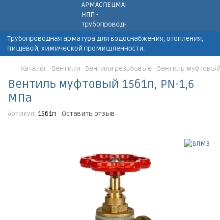
Трубопроводная арматура для водоснабжения, отопления,
пищевой, химической промишленности.
Каталог
Вентили
Вентили резьбовые
Вентиль муфтовый 
Вентиль муфтовый 15б1п, PN-1,6
МПа
Артикул:
15б1п
Оставить отзыв