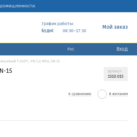
 промишленности.
График работы:
Мой заказ
Будні:
08:30–17:30
Вход
Рус
нцевый Т-200°C, PN-1,6 МПа, DN-15
N-15
Артикул
1510.015
К сравнению
В желания