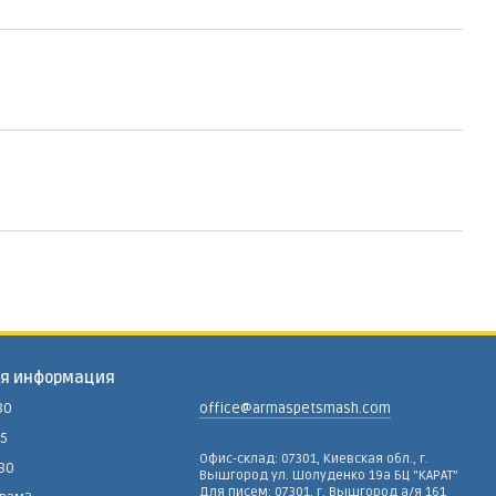
ая информация
80
office@armaspetsmash.com
15
Офис-склад: 07301, Киевская обл., г.
-80
Вышгород ул. Шолуденко 19а БЦ "КАРАТ"
Для писем: 07301, г. Вышгород а/я 161