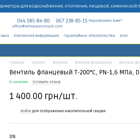
арматура для водоснабжения, отопления, пищевой, химической
044 585-84-80
067 238-85-15
Перезвонить вам?
office@armaspetsmash.com
тавка
Контактная информация
Гарантийные обязательства
Блог
Главная
Каталог
Вентили
Вентили фланцевые
Вентиль фла
Вентиль фланцевый Т-200°C, PN-1,6 МПа, D
В наличии
Оставить отзыв
1 400.00 грн/шт.
%
Войти
для отображения накопительной скидки
DN