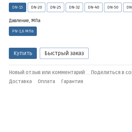
DN-15
DN-20
DN-25
DN-32
DN-40
DN-50
DN
Давление, МПа
PN-1,6 МПа
Купить
Быстрый заказ
Новый отзыв или комментарий
Поделиться в со
Доставка
Оплата
Гарантия