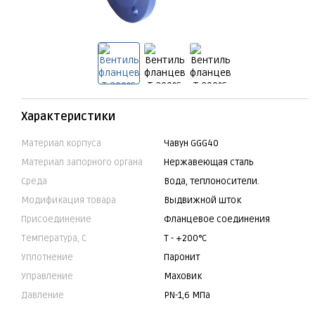
Характеристики
Материал корпуса
Чавун GGG40
Материал запорного органа
Нержавеющая сталь
Среда
Вода, теплоносители.
Модификация товара
Выдвижной шток
Присоединение
Фланцевое соединения
Температура, С
Т - +200°C
Уплотнение
Паронит
Управление
Маховик
Давление
PN-1,6 МПа