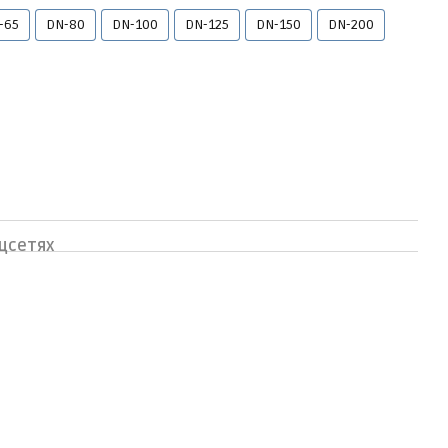
-65
DN-80
DN-100
DN-125
DN-150
DN-200
цсетях