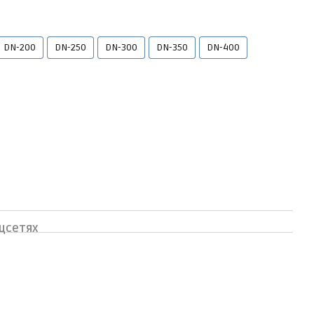
DN-200
DN-250
DN-300
DN-350
DN-400
цсетях