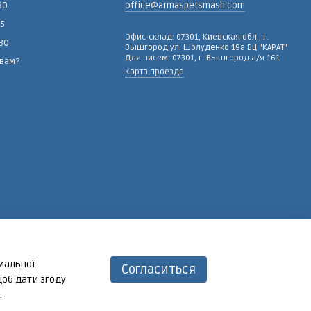
80
office@armaspetsmash.com
15
Офис-склад: 07301, Киевская обл., г.
-80
Вышгород ул. Шолуденко 19а БЦ "КАРАТ"
Для писем: 07301, г. Вышгород а/я 161
 вам?
Карта проезда
имальної
Согласиться
щоб дати згоду
.