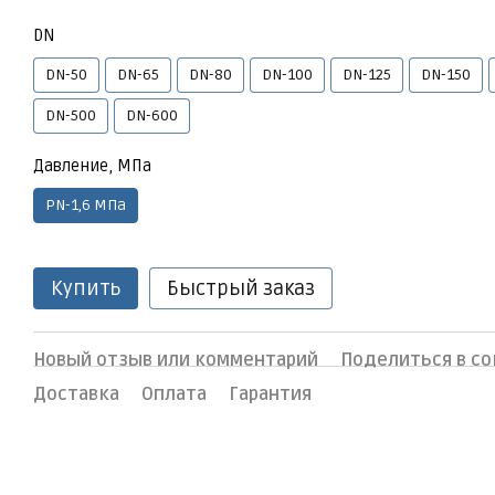
DN
DN-50
DN-65
DN-80
DN-100
DN-125
DN-150
DN-500
DN-600
Давление, МПа
PN-1,6 МПа
Купить
Быстрый заказ
Новый отзыв или комментарий
Поделиться в со
Доставка
Оплата
Гарантия