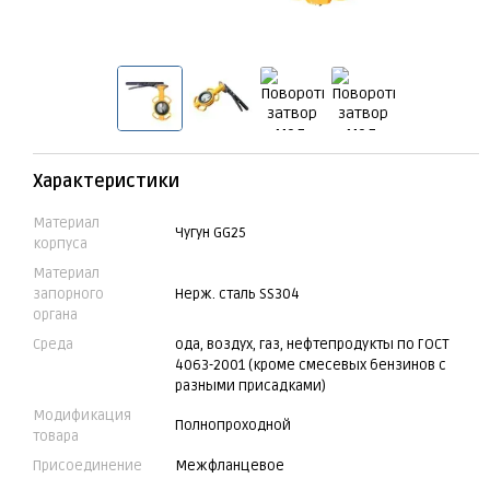
Характеристики
Материал
Чугун GG25
корпуса
Материал
запорного
Нерж. сталь SS304
органа
Среда
ода, воздух, газ, нефтепродукты по ГОСТ
4063-2001 (кроме смесевых бензинов с
разными присадками)
Модификация
Полнопроходной
товара
Присоединение
Межфланцевое