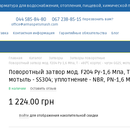
арматура для водоснабжения, отопления, пищевой, химической
044 585-84-80
067 238-85-15
Перезвонить вам?
office@armaspetsmash.com
тавка
Контактная информация
Гарантийные обязательства
Блог
Главная
Каталог
Затворы
Затворы поворотные
Поворотный затвор мод. F204 Ру-1,6 Мпа, Т - +80°С корпус - чугун GG25; мот
Поворотный затвор мод. F204 Ру-1,6 Мпа, Т 
мотыль - SS304; уплотнение - NBR, PN-1,6 
В наличии
Оставить отзыв
1 224.00 грн
%
Войти
для отображения накопительной скидки