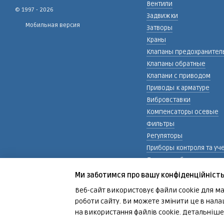
Вентили
© 1997 - 2026
Задвижки
Мобильная версия
Затворы
Краны
Клапаны предохранител
Клапаны обратные
Клапани с приводом
Приводы к арматуре
Вибровставки
Компенсаторы осевые
Фильтры
Регуляторы
Приборы контроля та уч
Детали трубопровода
Детали монтажа
Ми заботимся про вашу конфіденційніст
Сервис, обслуживание
Веб-сайт використовує файли cookie для ма
предохранительных кла
роботи сайту. Ви можете змінити це в нала
Интернет-магазин создан с Хорошоп
на використання файлів cookie. Детальніш