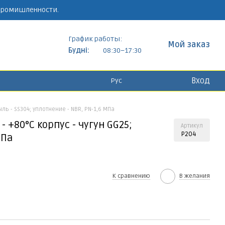
 промишленности.
График работы:
Мой заказ
Будні:
08:30–17:30
Вход
Рус
ыль - SS304; уплотнение - NBR, PN-1,6 МПа
- +80°С корпус - чугун GG25;
Артикул
P204
МПа
К сравнению
В желания