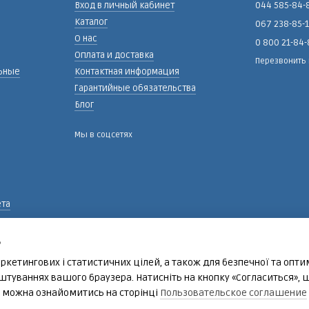
Вход в личный кабинет
044 585-84-
Каталог
067 238-85-
О нас
0 800 21-84
Оплата и доставка
Перезвонить
ьные
Контактная информация
Гарантийные обязательства
Блог
Мы в соцсетях
ета
ь
ркетингових і статистичних цілей, а також для безпечної та опт
панов
штуваннях вашого браузера. Натисніть на кнопку «Согласиться», 
е можна ознайомитись на сторінці
Пользовательское соглашение