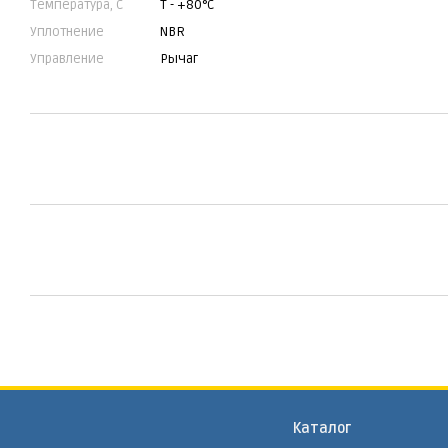
Температура, С
Т - +80°C
Уплотнение
NBR
Управление
Рычаг
Каталог