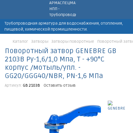
Трубопроводная арматура для водоснабжения, отопления,
пищевой, химической промишленности.
Каталог
Затворы
Затворы поворотные
Поворотный затвор
Поворотный затвор GENEBRE GB
2103B Ру-1,6/1,0 Мпа, Т - +90°С
корпус /мотыль/упл. -
GG20/GGG40/NBR, PN-1,6 МПа
Артикул:
GB 2103B
Оставить отзыв