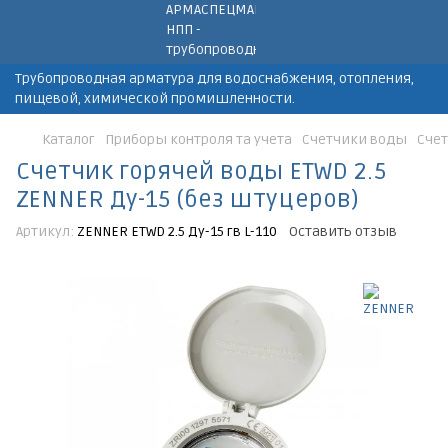
Трубопроводная арматура для водоснабжения, отопления,
пищевой, химической промишленности.
Каталог
Приборы контроля та учета
Счетчики воды
Счет
Счетчик горячей воды ETWD 2.5
ZENNER Ду-15 (без штуцеров)
Артикул:
ZENNER ETWD 2.5 Ду-15 гв L-110
Оставить отзыв