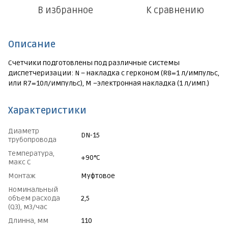
В избранное
К сравнению
Описание
Счетчики подготовлены под различные системы
диспетчеризации: N – накладка с герконом (R8=1 л/импульс,
или R7=10л/импульс), М –электронная накладка (1 л/имп.)
Характеристики
Диаметр
DN-15
трубопровода
Температура,
+90°C
макс С
Монтаж
Муфтовое
Номинальный
объем расхода
2,5
(Q3), м3/час
Длинна, мм
110