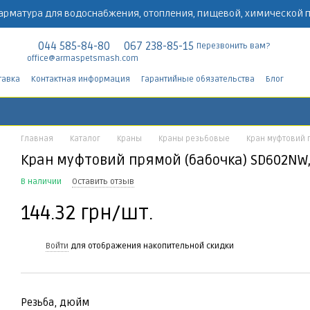
арматура для водоснабжения, отопления, пищевой, химической
044 585-84-80
067 238-85-15
Перезвонить вам?
office@armaspetsmash.com
тавка
Контактная информация
Гарантийные обязательства
Блог
Главная
Каталог
Краны
Краны резьбовые
Кран муфтовий п
Кран муфтовий прямой (бабочка) SD602NW,
В наличии
Оставить отзыв
144.32 грн/шт.
%
Войти
для отображения накопительной скидки
Резьба, дюйм