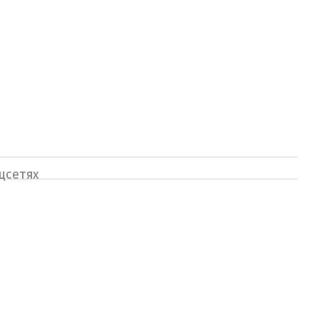
цсетях