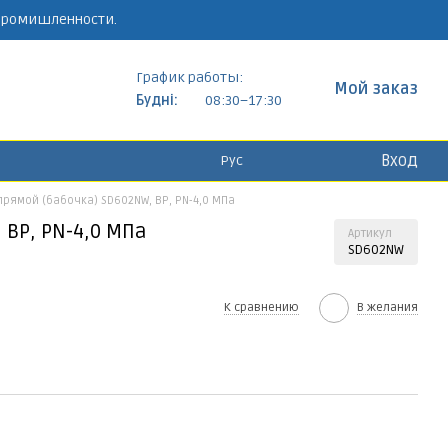
 промишленности.
График работы:
Мой заказ
Будні:
08:30–17:30
Вход
Рус
рямой (бабочка) SD602NW, ВР, PN-4,0 МПа
 ВР, PN-4,0 МПа
Артикул
SD602NW
К сравнению
В желания