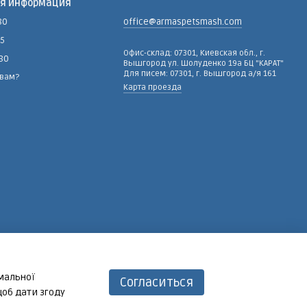
ая информация
80
office@armaspetsmash.com
15
Офис-склад: 07301, Киевская обл., г.
-80
Вышгород ул. Шолуденко 19а БЦ "КАРАТ"
Для писем: 07301, г. Вышгород а/я 161
 вам?
Карта проезда
имальної
Согласиться
щоб дати згоду