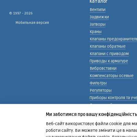
Каталог
Вентили
© 1997 - 2026
Задвижки
Мобильная версия
Затворы
Краны
Клапаны предохранител
Клапаны обратные
Клапани с приводом
Приводы к арматуре
Вибровставки
Компенсаторы осевые
Фильтры
Регуляторы
Приборы контроля та уч
Детали трубопровода
Детали монтажа
Ми заботимся про вашу конфіденційніст
Сервис, обслуживание
Веб-сайт використовує файли cookie для ма
предохранительных кла
роботи сайту. Ви можете змінити це в нала
Интернет-магазин создан с Хорошоп