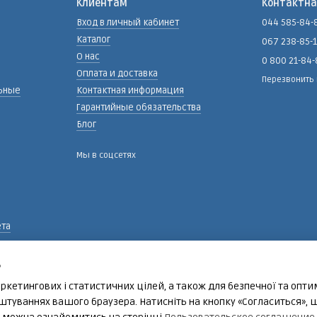
Клиентам
Контактн
Вход в личный кабинет
044 585-84-
Каталог
067 238-85-
О нас
0 800 21-84
Оплата и доставка
Перезвонить
ьные
Контактная информация
Гарантийные обязательства
Блог
Мы в соцсетях
ета
ь
ркетингових і статистичних цілей, а також для безпечної та опт
панов
штуваннях вашого браузера. Натисніть на кнопку «Согласиться», 