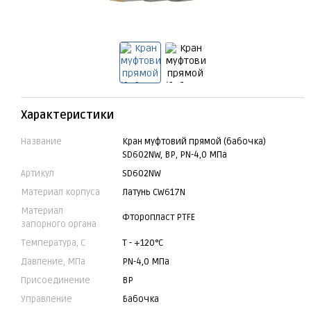
Характеристики
Название
Кран муфтовий прямой (бабочка)
SD602NW, ВР, PN-4,0 МПа
Артикул
SD602NW
Материал корпуса
Латунь CW617N
Материал
Фторопласт PTFE
запорного органа
Температура, С
Т - +120°C
Давление, МПа
PN-4,0 МПа
Присоединение
ВР
Управление
Бабочка