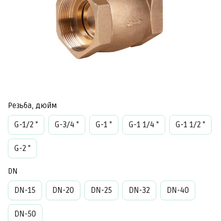
Резьба, дюйм
G-1/2 "
G-3/4 "
G-1 "
G-1 1/4 "
G-1 1/2 "
G-2 "
DN
DN-15
DN-20
DN-25
DN-32
DN-40
DN-50