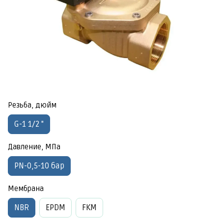
Резьба, дюйм
G-1 1/2 "
Давление, МПа
PN-0,5-10 бар
Мембрана
NBR
EPDM
FKM