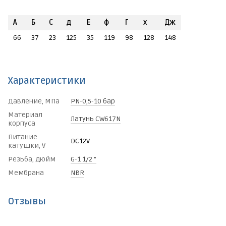
А
Б
C
д
E
ф
Г
х
Дж
66
37
23
125
35
119
98
128
148
Характеристики
Давление, МПа
PN-0,5-10 бар
Материал
Латунь CW617N
корпуса
Питание
DC12V
катушки, V
Резьба, дюйм
G-1 1/2 "
Мембрана
NBR
Отзывы