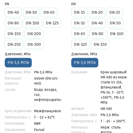
DN
DN
DN-40
DN-50
DN-65
DN-15
DN-20
DN-25
DN-80
DN-100
DN-125
DN-32
DN-40
DN-50
DN-150
DN-200
DN-65
DN-80
DN-100
DN-250
DN-300
DN-125
DN-150
Давление, МПа
Давление, МПа
PN-1,6 МПа
PN-1,6 МПа
Давление, МПа
PN-1,6 МПа
Название
Кран шаровый
IVR 685 из нерж.
Материал
GGG40-(EN-GJS-
стали SS 316,
корпуса
400)
фланцевый,
Среда
Вода, воздух,
PN-16, Т- -25°C
газ,
+180°C, PN-1,6
нефтепродукты
МПа
.
Артикул
IVR 685
Присоединение
Межфланцевое
Давление, МПа
PN-1,6 МПа
Температура, С
Т - -12 + 82°С
Температура, С
Т - -25 - + 180°C
Уплотнение
NBR
Материал
Нерж. сталь
Управление
Рычаг
корпуса
AISI316