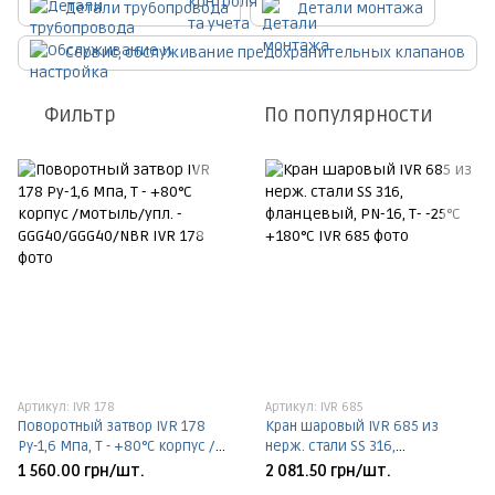
Детали трубопровода
Детали монтажа
Сервис, обслуживание предохранительных клапанов
Фильтр
По популярности
Артикул: IVR 178
Артикул: IVR 685
Поворотный затвор IVR 178
Кран шаровый IVR 685 из
Ру-1,6 Мпа, Т - +80°С корпус /
нерж. стали SS 316,
мотыль/упл. -
фланцевый, PN-16, Т- -25°C
1 560.00 грн/шт.
2 081.50 грн/шт.
GGG40/GGG40/NBR, PN-1,6 МПа
+180°C, PN-1,6 МПа