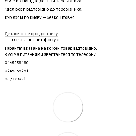
«САТ» відповідно до ціни перевізника.
"Делівері" відповідно до перевізника.
Кур'єром по Києву — безкоштовно.
Детальніше про доставку
Оплата по счет-фактуре.
Гарантія вказана на кожен товар відповідно.
З усіма питаннями звертайтеся по телефону
0445858480
0445858481
0672388515