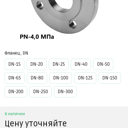
Фланец, DN
DN-15
DN-20
DN-25
DN-40
DN-50
DN-65
DN-80
DN-100
DN-125
DN-150
DN-200
DN-250
DN-300
В наличии
Цену уточняйте