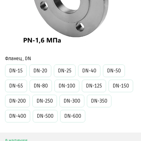
Фланец, DN
DN-15
DN-20
DN-25
DN-40
DN-50
DN-65
DN-80
DN-100
DN-125
DN-150
DN-200
DN-250
DN-300
DN-350
DN-400
DN-500
DN-600
В наличии