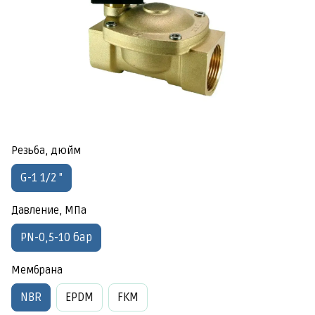
Резьба, дюйм
G-1 1/2 "
Давление, МПа
PN-0,5-10 бар
Мембрана
NBR
EPDM
FKM