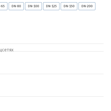
-65
DN-80
DN-100
DN-125
DN-150
DN-200
цсетях