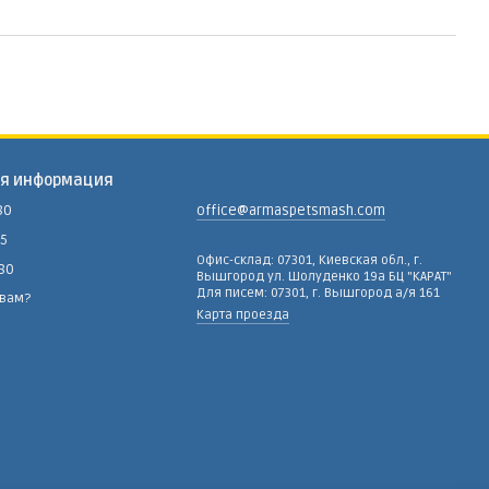
ая информация
80
office@armaspetsmash.com
15
Офис-склад: 07301, Киевская обл., г.
-80
Вышгород ул. Шолуденко 19а БЦ "КАРАТ"
Для писем: 07301, г. Вышгород а/я 161
 вам?
Карта проезда