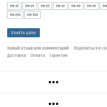
DN-15
DN-20
DN-25
DN-32
DN-40
DN-50
DN
DN-250
DN-300
Узнать цену
Новый отзыв или комментарий
Поделиться в со
Доставка
Оплата
Гарантия