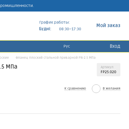
 промишленности.
График работы:
Мой заказ
Будні:
08:30–17:30
Вход
Рус
оские
Фланец плоский стальной приварной PN-2.5 МПа
.5 МПа
Артикул
FP25.020
К сравнению
В желания